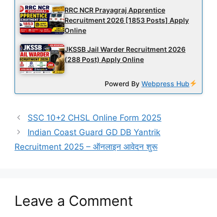
RRC NCR Prayagraj Apprentice
Recruitment 2026 [1853 Posts] Apply
Online
JKSSB Jail Warder Recruitment 2026
(288 Post) Apply Online
Powerd By
Webpress Hub
SSC 10+2 CHSL Online Form 2025
Indian Coast Guard GD DB Yantrik
Recruitment 2025 – ऑनलाइन आवेदन शुरू
Leave a Comment