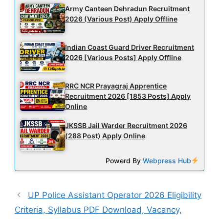
Army Canteen Dehradun Recruitment
2026 (Various Post) Apply Offline
Indian Coast Guard Driver Recruitment
2026 [Various Posts] Apply Offline
RRC NCR Prayagraj Apprentice
Recruitment 2026 [1853 Posts] Apply
Online
JKSSB Jail Warder Recruitment 2026
(288 Post) Apply Online
Powerd By
Webpress Hub
UP Police Assistant Operator 2026 Eligibility
Criteria, Syllabus PDF Download, Vacancy,