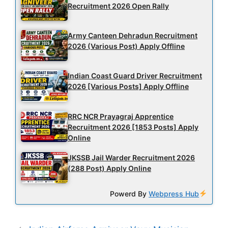
Recruitment 2026 Open Rally
Army Canteen Dehradun Recruitment
2026 (Various Post) Apply Offline
Indian Coast Guard Driver Recruitment
2026 [Various Posts] Apply Offline
RRC NCR Prayagraj Apprentice
Recruitment 2026 [1853 Posts] Apply
Online
JKSSB Jail Warder Recruitment 2026
(288 Post) Apply Online
Powerd By
Webpress Hub