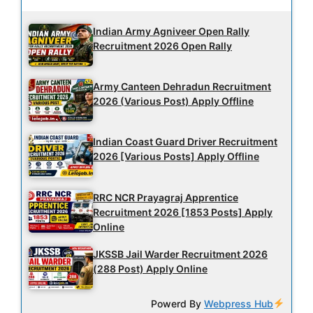
Indian Army Agniveer Open Rally
Recruitment 2026 Open Rally
Army Canteen Dehradun Recruitment
2026 (Various Post) Apply Offline
Indian Coast Guard Driver Recruitment
2026 [Various Posts] Apply Offline
RRC NCR Prayagraj Apprentice
Recruitment 2026 [1853 Posts] Apply
Online
JKSSB Jail Warder Recruitment 2026
(288 Post) Apply Online
Powerd By
Webpress Hub