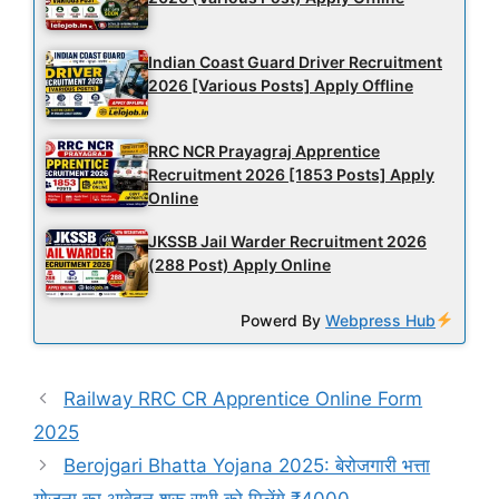
Indian Coast Guard Driver Recruitment
2026 [Various Posts] Apply Offline
RRC NCR Prayagraj Apprentice
Recruitment 2026 [1853 Posts] Apply
Online
JKSSB Jail Warder Recruitment 2026
(288 Post) Apply Online
Powerd By
Webpress Hub
Railway RRC CR Apprentice Online Form
2025
Berojgari Bhatta Yojana 2025: बेरोजगारी भत्ता