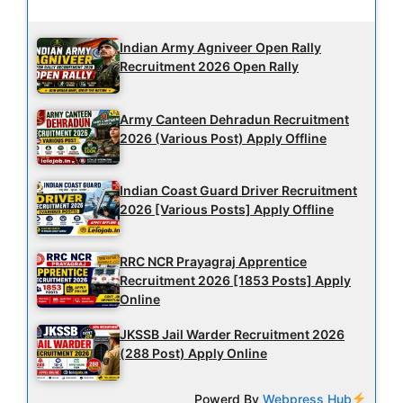
Latest Updates
Indian Army Agniveer Open Rally
Recruitment 2026 Open Rally
Army Canteen Dehradun Recruitment
2026 (Various Post) Apply Offline
Indian Coast Guard Driver Recruitment
2026 [Various Posts] Apply Offline
RRC NCR Prayagraj Apprentice
Recruitment 2026 [1853 Posts] Apply
Online
JKSSB Jail Warder Recruitment 2026
(288 Post) Apply Online
Powerd By
Webpress Hub