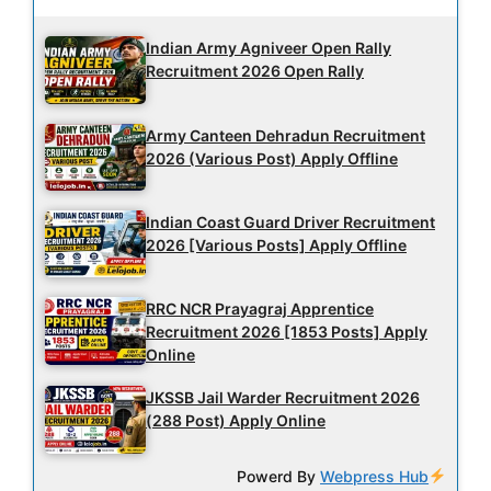
Indian Army Agniveer Open Rally
Recruitment 2026 Open Rally
Army Canteen Dehradun Recruitment
2026 (Various Post) Apply Offline
Indian Coast Guard Driver Recruitment
2026 [Various Posts] Apply Offline
RRC NCR Prayagraj Apprentice
Recruitment 2026 [1853 Posts] Apply
Online
JKSSB Jail Warder Recruitment 2026
(288 Post) Apply Online
Powerd By
Webpress Hub