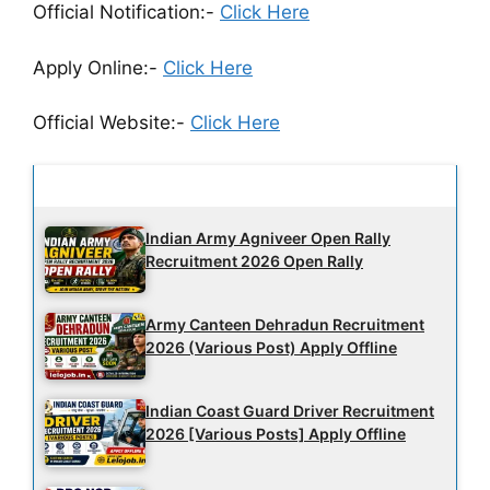
Official Notification:-
Click Here
A
pply Online:-
Click Here
Official Website:-
Click Here
Latest Updates
Indian Army Agniveer Open Rally
Recruitment 2026 Open Rally
Army Canteen Dehradun Recruitment
2026 (Various Post) Apply Offline
Indian Coast Guard Driver Recruitment
2026 [Various Posts] Apply Offline