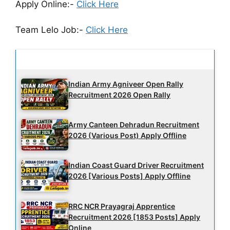
Apply Online:-
Click Here
Team Lelo Job:-
Click Here
Latest Updates
Indian Army Agniveer Open Rally
Recruitment 2026 Open Rally
Army Canteen Dehradun Recruitment
2026 (Various Post) Apply Offline
Indian Coast Guard Driver Recruitment
2026 [Various Posts] Apply Offline
RRC NCR Prayagraj Apprentice
Recruitment 2026 [1853 Posts] Apply
Online