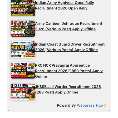
Indian Army Agniveer Open Rally
Recruitment 2026 Open Rally
Army Canteen Dehradun Recruitment
2026 (Various Post) Apply Offline
Indian Coast Guard Driver Recruitment
2026 [Various Posts] Apply Offline
RRC NCR Prayagraj Apprentice
Recruitment 2026 [1853 Posts] Apply
Online
JKSSB Jail Warder Recruitment 2026
(288 Post) Apply Online
Powerd By
Webpress Hub